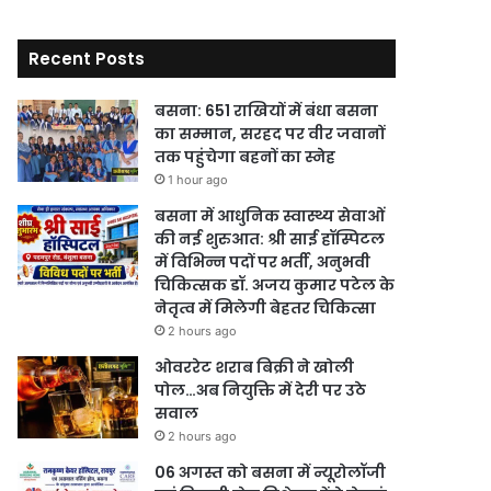
Recent Posts
बसना: 651 राखियों में बंधा बसना
का सम्मान, सरहद पर वीर जवानों
तक पहुंचेगा बहनों का स्नेह
1 hour ago
बसना में आधुनिक स्वास्थ्य सेवाओं
की नई शुरुआत: श्री साई हॉस्पिटल
में विभिन्न पदों पर भर्ती, अनुभवी
चिकित्सक डॉ. अजय कुमार पटेल के
नेतृत्व में मिलेगी बेहतर चिकित्सा
2 hours ago
ओवररेट शराब बिक्री ने खोली
पोल…अब नियुक्ति में देरी पर उठे
सवाल
2 hours ago
06 अगस्त को बसना में न्यूरोलॉजी