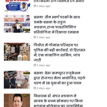
एवं किडनी रोग विशेषज्ञ देंगे सेवाएं
2 days ago
बसना: तीन स्वर्ण पदकों के साथ
चमके बसना के राहुल
अग्रवाल,राज्य पावरलिफ्टिंग
प्रतियोगिता में दिखाया दमखम
2 days ago
पिथौरा में गौमांस परिवहन पर
पुलिस की बड़ी कार्रवाई, दो हिरासत
में; एक नाबालिग शामिल, जांच
जारी
2 days ago
बसना: बेस्ट कम्प्यूटर एजुकेशन
द्वारा रोजगार मेला आयोजित, पहले
चरण में 38 युवाओं का हुआ चयन
3 days ago
विधायक डॉ. संपत अग्रवाल ने
सावन के प्रथम सोमवार पर किया
भगवान भोलेनाथ का जलाभिषेक,