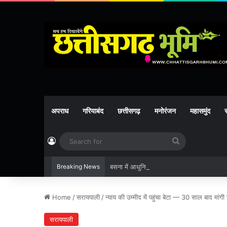
अपराध
गरियाबंद
छत्तीसगढ़
मनोरंजन
महासमुंद
र
Log In
Search
for
Breaking News
बसना में आधुनिक स्वास्थ्य सेवाओं की नई शुरुआत: श
Home
/
सरायपाली
/
न्याय की उम्मीद में पहुंचा बेटा — 30 साल बाद मांगी
सरायपाली