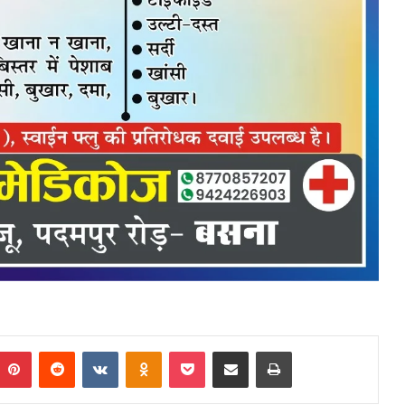
mblr
Pinterest
Reddit
VKontakte
Odnoklassniki
Pocket
Share via Email
Print