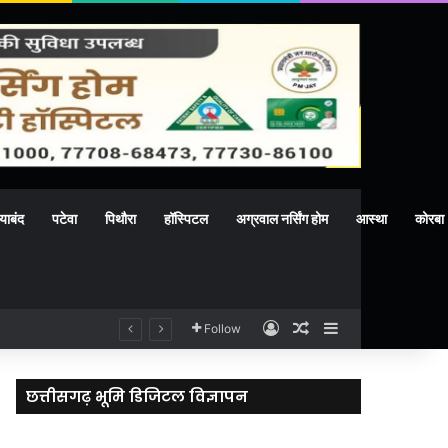
याबंद
पटेवा
पिथौरा
हॉस्पिटल
अग्रवाल नर्सिंग होम
आस्था
कोरबा
Log In
Random Article
Sidebar
मिलेगी बेहतर चिकित्सा
Follow
छत्तीसगढ़ भूमि डिजिटल विज्ञापन