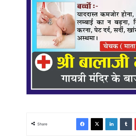
Facebook
X
LinkedIn
Tu
Share