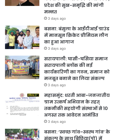
प्रदेश की सुख-समृद्धि की मांगी
मन्नत
3 days ago
बसना: बंसुला के आईटीआई ग्राउंड
में मानसून क्रिकेट प्रीमियम लीग
का हुआ आगाज
3 days ago
सरायपाली: घासी-घसिया समाज
सरायपाली ब्लॉक की नई
कार्यकारिणी का गठन, समाज को
मजबूत बनाने का लिया संकल्प
3 days ago
महासमुंद: धरती आबा-जनजातीय
ग्राम उत्कर्ष अभियान के तहत्
तकनीकी सहयोगी संस्थाओं से 10
अगस्त तक आवेदन आमंत्रित
3 days ago
बसना: ‘स्वच्छ गांव–स्वस्थ गांव’ के
संकल्प के साथ बिछिया(पो) में