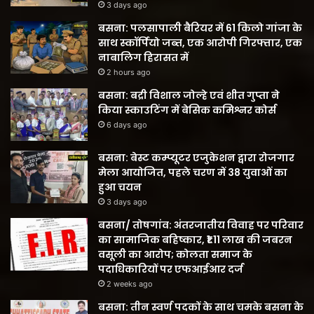
3 days ago
बसना: पलसापाली बैरियर में 61 किलो गांजा के
साथ स्कॉर्पियो जब्त, एक आरोपी गिरफ्तार, एक
नाबालिग हिरासत में
2 hours ago
बसना: बद्री विशाल जोल्हे एवं शीत गुप्ता ने
किया स्काउटिंग में बेसिक कमिश्नर कोर्स
6 days ago
बसना: बेस्ट कम्प्यूटर एजुकेशन द्वारा रोजगार
मेला आयोजित, पहले चरण में 38 युवाओं का
हुआ चयन
3 days ago
बसना/ तोषगांव: अंतरजातीय विवाह पर परिवार
का सामाजिक बहिष्कार, ₹1.11 लाख की जबरन
वसूली का आरोप; कोलता समाज के
पदाधिकारियों पर एफआईआर दर्ज
2 weeks ago
बसना: तीन स्वर्ण पदकों के साथ चमके बसना के