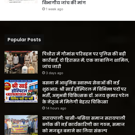
विभागीय जांच की मांग
1 week ago
Popular Posts
पिथौरा में गौमांस परिवहन पर पुलिस की बड़ी
कार्रवाई, दो हिरासत में; एक नाबालिग शामिल,
जांच जारी
3 days ago
बसना में आधुनिक स्वास्थ्य सेवाओं की नई
शुरुआत: श्री साई हॉस्पिटल में विभिन्न पदों पर
भर्ती, अनुभवी चिकित्सक डॉ. अजय कुमार पटेल
के नेतृत्व में मिलेगी बेहतर चिकित्सा
14 hours ago
सरायपाली: घासी-घसिया समाज सरायपाली
ब्लॉक की नई कार्यकारिणी का गठन, समाज
को मजबूत बनाने का लिया संकल्प