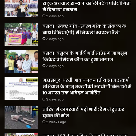
राहुल अग्रवाल,राज्य पावरलिफ्टिंग प्रतियोगिता
में दिखाया दमखम
2 days ago
बसना: ‘स्वच्छ गांव–स्वस्थ गांव’ के संकल्प के
साथ बिछिया(पो) में निकली स्वच्छता रैली
3 days ago
बसना: बंसुला के आईटीआई ग्राउंड में मानसून
क्रिकेट प्रीमियम लीग का हुआ आगाज
3 days ago
महासमुंद: धरती आबा-जनजातीय ग्राम उत्कर्ष
अभियान के तहत् तकनीकी सहयोगी संस्थाओं से
10 अगस्त तक आवेदन आमंत्रित
3 days ago
बारिश में लापरवाही पड़ी भारी: डैम में डूबकर
युवक की मौत
2 weeks ago