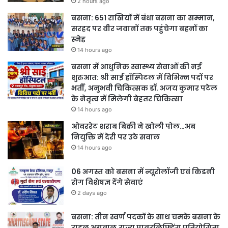
2 hours ago
बसना: 651 राखियों में बंधा बसना का सम्मान,
सरहद पर वीर जवानों तक पहुंचेगा बहनों का
स्नेह
14 hours ago
बसना में आधुनिक स्वास्थ्य सेवाओं की नई
शुरुआत: श्री साई हॉस्पिटल में विभिन्न पदों पर
भर्ती, अनुभवी चिकित्सक डॉ. अजय कुमार पटेल
के नेतृत्व में मिलेगी बेहतर चिकित्सा
14 hours ago
ओवररेट शराब बिक्री ने खोली पोल…अब
नियुक्ति में देरी पर उठे सवाल
14 hours ago
06 अगस्त को बसना में न्यूरोलॉजी एवं किडनी
रोग विशेषज्ञ देंगे सेवाएं
2 days ago
बसना: तीन स्वर्ण पदकों के साथ चमके बसना के
राहुल अग्रवाल,राज्य पावरलिफ्टिंग प्रतियोगिता