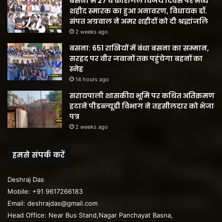
बसना में 27 वें कारगिल विजय दिवस पर भव्य
शहीद स्मारक का हुआ अनावरण, विधायक डॉ.
संपत अग्रवाल ने अमर शहीदों को दी श्रद्धांजलि
2 weeks ago
बसना: 651 राखियों में बंधा बसना का सम्मान,
सरहद पर वीर जवानों तक पहुंचेगा बहनों का
स्नेह
14 hours ago
सरायपाली शासकीय भूमि पर कथित अतिक्रमण
हटाने पीडब्ल्यूडी विभाग ने तहसीलदार को भेजा
पत्र
2 weeks ago
हमसे संपर्क करें
Deshraj Das
Mobile: +91 9617266183
Email: deshrajdas@gmail.com
Head Office: Near Bus Stand,Nagar Panchayat Basna,