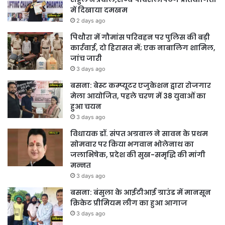
में दिखाया दमखम
2 days ago
पिथौरा में गौमांस परिवहन पर पुलिस की बड़ी
कार्रवाई, दो हिरासत में; एक नाबालिग शामिल,
जांच जारी
3 days ago
बसना: बेस्ट कम्प्यूटर एजुकेशन द्वारा रोजगार
मेला आयोजित, पहले चरण में 38 युवाओं का
हुआ चयन
3 days ago
विधायक डॉ. संपत अग्रवाल ने सावन के प्रथम
सोमवार पर किया भगवान भोलेनाथ का
जलाभिषेक, प्रदेश की सुख-समृद्धि की मांगी
मन्नत
3 days ago
बसना: बंसुला के आईटीआई ग्राउंड में मानसून
क्रिकेट प्रीमियम लीग का हुआ आगाज
3 days ago