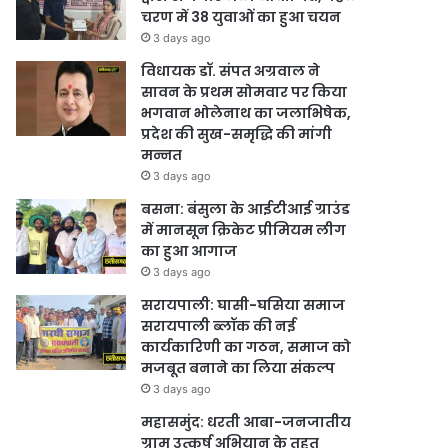
चरण में 38 युवाओं का हुआ चयन
3 days ago
विधायक डॉ. संपत अग्रवाल ने
सावन के प्रथम सोमवार पर किया
भगवान भोलेनाथ का जलाभिषेक,
प्रदेश की सुख-समृद्धि की मांगी
मन्नत
3 days ago
बसना: बंसुला के आईटीआई ग्राउंड
में मानसून क्रिकेट प्रीमियम लीग
का हुआ आगाज
3 days ago
सरायपाली: घासी-घसिया समाज
सरायपाली ब्लॉक की नई
कार्यकारिणी का गठन, समाज को
मजबूत बनाने का लिया संकल्प
3 days ago
महासमुंद: धरती आबा-जनजातीय
ग्राम उत्कर्ष अभियान के तहत्