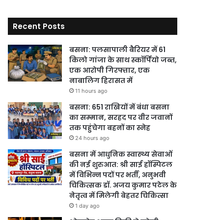
Recent Posts
बसना: पलसापाली बैरियर में 61
किलो गांजा के साथ स्कॉर्पियो जब्त,
एक आरोपी गिरफ्तार, एक
नाबालिग हिरासत में
11 hours ago
बसना: 651 राखियों में बंधा बसना
का सम्मान, सरहद पर वीर जवानों
तक पहुंचेगा बहनों का स्नेह
24 hours ago
बसना में आधुनिक स्वास्थ्य सेवाओं
की नई शुरुआत: श्री साई हॉस्पिटल
में विभिन्न पदों पर भर्ती, अनुभवी
चिकित्सक डॉ. अजय कुमार पटेल के
नेतृत्व में मिलेगी बेहतर चिकित्सा
1 day ago