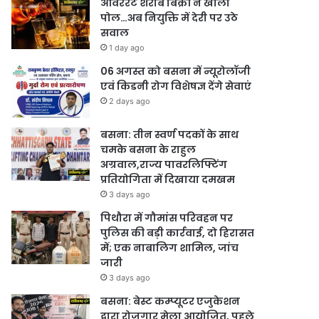
ओवररेट शराब बिक्री ने खोली
पोल…अब नियुक्ति में देरी पर उठे
सवाल
1 day ago
06 अगस्त को बसना में न्यूरोलॉजी
एवं किडनी रोग विशेषज्ञ देंगे सेवाएं
2 days ago
बसना: तीन स्वर्ण पदकों के साथ
चमके बसना के राहुल
अग्रवाल,राज्य पावरलिफ्टिंग
प्रतियोगिता में दिखाया दमखम
3 days ago
पिथौरा में गौमांस परिवहन पर
पुलिस की बड़ी कार्रवाई, दो हिरासत
में; एक नाबालिग शामिल, जांच
जारी
3 days ago
बसना: बेस्ट कम्प्यूटर एजुकेशन
द्वारा रोजगार मेला आयोजित, पहले