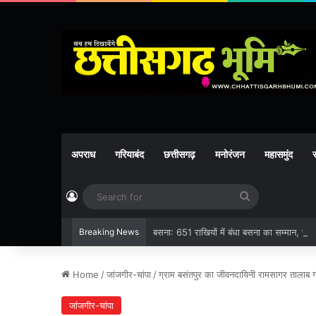
अपराध
गरियाबंद
छत्तीसगढ़
मनोरंजन
महासमुंद
र
Log In
Search
for
Breaking News
बसना: 651 राखियों में बंधा बसना का सम्मान, सरहद
Home
/
जांजगीर-चांपा
/
ग्राम बसंतपुर का जीवनदायिनी रामसागर तालाब ग
जांजगीर-चांपा