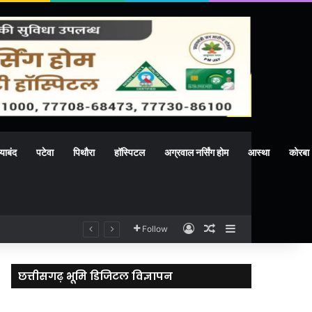
याबंद
पटेवा
पिथौरा
हॉस्पिटल
अग्रवाल नर्सिंग होम
आस्था
कोरबा
Log In
Random Article
Sidebar
Follow
छत्तीसगढ़ भूमि डिजिटल विज्ञापन