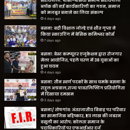
सरायपाली: घासी-घसिया समाज सरायपाली
ब्लॉक की नई कार्यकारिणी का गठन, समाज
को मजबूत बनाने का लिया संकल्प
4 days ago
बसना: बद्री विशाल जोल्हे एवं शीत गुप्ता ने
किया स्काउटिंग में बेसिक कमिश्नर कोर्स
7 days ago
बसना: बेस्ट कम्प्यूटर एजुकेशन द्वारा रोजगार
मेला आयोजित, पहले चरण में 38 युवाओं का
हुआ चयन
4 days ago
बसना: तीन स्वर्ण पदकों के साथ चमके बसना के
राहुल अग्रवाल,राज्य पावरलिफ्टिंग प्रतियोगिता
में दिखाया दमखम
3 days ago
बसना/ तोषगांव: अंतरजातीय विवाह पर परिवार
का सामाजिक बहिष्कार, ₹1.11 लाख की जबरन
वसूली का आरोप; कोलता समाज के
पदाधिकारियों पर एफआईआर दर्ज