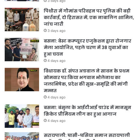
3 days ago
पिथौरा में गौमांस परिवहन पर पुलिस की बड़ी
कार्रवाई, दो हिरासत में; एक नाबालिग शामिल,
जांच जारी
3 days ago
बसना: बेस्ट कम्प्यूटर एजुकेशन द्वारा रोजगार
मेला आयोजित, पहले चरण में 38 युवाओं का
हुआ चयन
4 days ago
विधायक डॉ. संपत अग्रवाल ने सावन के प्रथम
सोमवार पर किया भगवान भोलेनाथ का
जलाभिषेक, प्रदेश की सुख-समृद्धि की मांगी
मन्नत
4 days ago
बसना: बंसुला के आईटीआई ग्राउंड में मानसून
क्रिकेट प्रीमियम लीग का हुआ आगाज
4 days ago
सरायपाली: घासी-घसिया समाज सरायपाली