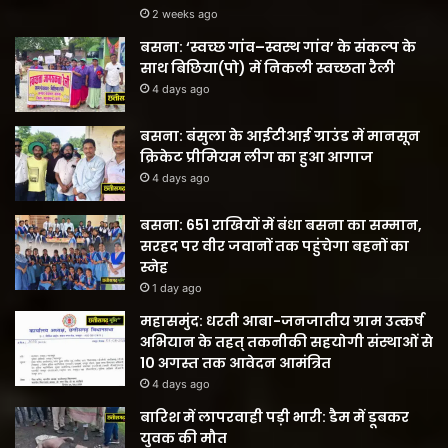
2 weeks ago
बसना: ‘स्वच्छ गांव–स्वस्थ गांव’ के संकल्प के
साथ बिछिया(पो) में निकली स्वच्छता रैली
4 days ago
बसना: बंसुला के आईटीआई ग्राउंड में मानसून
क्रिकेट प्रीमियम लीग का हुआ आगाज
4 days ago
बसना: 651 राखियों में बंधा बसना का सम्मान,
सरहद पर वीर जवानों तक पहुंचेगा बहनों का
स्नेह
1 day ago
महासमुंद: धरती आबा-जनजातीय ग्राम उत्कर्ष
अभियान के तहत् तकनीकी सहयोगी संस्थाओं से
10 अगस्त तक आवेदन आमंत्रित
4 days ago
बारिश में लापरवाही पड़ी भारी: डैम में डूबकर
युवक की मौत