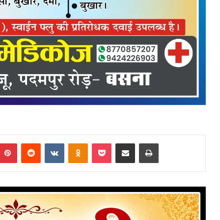
mblr
Pinterest
Reddit
VKontakte
Odnoklassniki
Pocket
Share via Email
Print