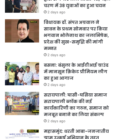
चरण में 38 युवाओं का हुआ चयन
2 days ago
विधायक डॉ. संपत अग्रवाल ने
सावन के प्रथम सोमवार पर किया
भगवान भोलेनाथ का जलाभिषेक,
प्रदेश की सुख-समृद्धि की मांगी
मन्नत
2 days ago
बसना: बंसुला के आईटीआई ग्राउंड
में मानसून क्रिकेट प्रीमियम लीग
का हुआ आगाज
2 days ago
सरायपाली: घासी-घसिया समाज
सरायपाली ब्लॉक की नई
कार्यकारिणी का गठन, समाज को
मजबूत बनाने का लिया संकल्प
2 days ago
महासमुंद: धरती आबा-जनजातीय
ग्राम उत्कर्ष अभियान के तहत्