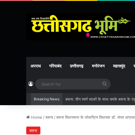
अपराध
गरियाबंद
छत्तीसगढ़
मनोरंजन
महासमुंद
र
Log In
Search
for
Breaking News
बसना: तीन स्वर्ण पदकों के साथ चमके बसना के राह
Home
/
बसना
/
बसना विधानसभा के लोकप्रिय विधायक डॉ. संपत अग्रवाल
बसना