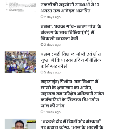
तकनीकी सहयोगी संस्थाओं से 10
अगस्त तक आवेदन आमंत्रित
2 days ago
बसना: ‘स्वच्छ गांव–स्वस्थ गांव’ के
संकल्प के साथ बिछिया(पो) में
निकली स्वच्छता रैली
2 days ago
बसना: बद्री विशाल जोल्हे एवं शीत
गुप्ता ने किया स्काउटिंग में बेसिक
कमिश्नर कोर्स
5 days ago
महासमुंद/पिथौरा: वन विभाग में
लाखों के भ्रष्टाचार का आरोप,
सहायक वन परिक्षेत्र अधिकारी समेत
कर्मचारियों के खिलाफ विभागीय
जांच की मांग
1 week ago
“बदलते दौर में रिश्तों और संस्कारों
पर करारा व्यंग्य, ‘आज के आदमी के