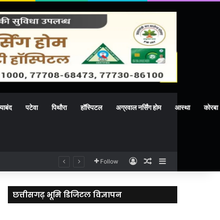
याबंद
पटेवा
पिथौरा
हॉस्पिटल
अग्रवाल नर्सिंग होम
आस्था
कोरबा
Log In
Random Article
Sidebar
Follow
छत्तीसगढ़ भूमि डिजिटल विज्ञापन