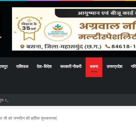
ायपुर
राशिफल
देश-विदेश
सरकारी नौकरी
बसना
उत्तरप्रदेश
गरि
ुल अग्रवाल,राज्य पावरलिफ्टिंग प्रतियोगिता में दिखाया दमखम
 जी को जन्मदिन की हार्दिक शुभकामनाएं