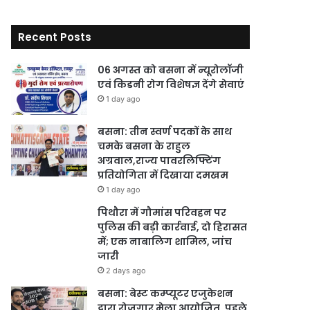
Recent Posts
06 अगस्त को बसना में न्यूरोलॉजी
एवं किडनी रोग विशेषज्ञ देंगे सेवाएं
1 day ago
बसना: तीन स्वर्ण पदकों के साथ
चमके बसना के राहुल
अग्रवाल,राज्य पावरलिफ्टिंग
प्रतियोगिता में दिखाया दमखम
1 day ago
पिथौरा में गौमांस परिवहन पर
पुलिस की बड़ी कार्रवाई, दो हिरासत
में; एक नाबालिग शामिल, जांच
जारी
2 days ago
बसना: बेस्ट कम्प्यूटर एजुकेशन
द्वारा रोजगार मेला आयोजित, पहले