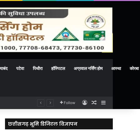
याबंद
पटेवा
पिथौरा
हॉस्पिटल
अग्रवाल नर्सिंग होम
आस्था
कोरबा
Log In
Random Article
Sidebar
Follow
छत्तीसगढ़ भूमि डिजिटल विज्ञापन