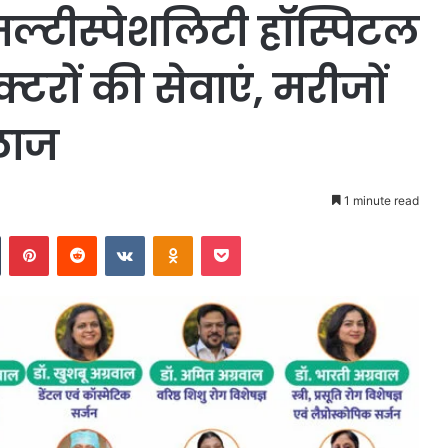
मल्टीस्पेशलिटी हॉस्पिटल
क्टरों की सेवाएं, मरीजों
लाज
1 minute read
n
Tumblr
Pinterest
Reddit
VKontakte
Odnoklassniki
Pocket