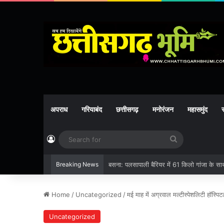
अपराध
गरियाबंद
छत्तीसगढ़
मनोरंजन
महासमुंद
र
Log In
Search
for
Breaking News
बसना: पलसापाली बैरियर में 61 किलो गांजा के साथ
Home
/
Uncategorized
/
मई माह में अग्रवाल मल्टीस्पेशलिटी हॉस्पिट
Uncategorized