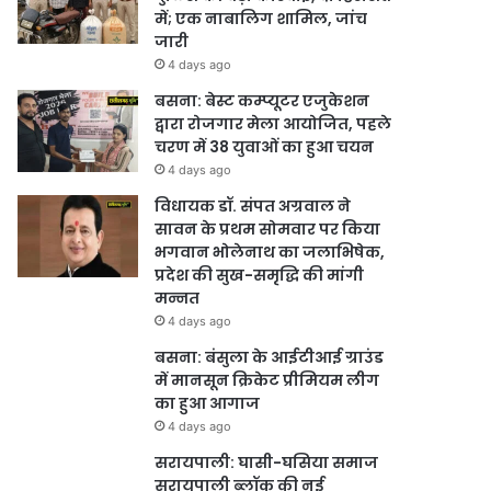
में; एक नाबालिग शामिल, जांच
जारी
4 days ago
बसना: बेस्ट कम्प्यूटर एजुकेशन
द्वारा रोजगार मेला आयोजित, पहले
चरण में 38 युवाओं का हुआ चयन
4 days ago
विधायक डॉ. संपत अग्रवाल ने
सावन के प्रथम सोमवार पर किया
भगवान भोलेनाथ का जलाभिषेक,
प्रदेश की सुख-समृद्धि की मांगी
मन्नत
4 days ago
बसना: बंसुला के आईटीआई ग्राउंड
में मानसून क्रिकेट प्रीमियम लीग
का हुआ आगाज
4 days ago
सरायपाली: घासी-घसिया समाज
सरायपाली ब्लॉक की नई