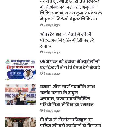
की नई शुरुआत: श्री साई हॉस्पिटल
में विभिन्न पदों पर भर्ती, अनुभवी
चिकित्सक डॉ. अजय कुमार पटेल के
नेतृत्व में मिलेगी बेहतर चिकित्सा
2 days ago
ओवररेट शराब बिक्री ने खोली
पोल…अब नियुक्ति में देरी पर उठे
सवाल
2 days ago
06 अगस्त को बसना में न्यूरोलॉजी
एवं किडनी रोग विशेषज्ञ देंगे सेवाएं
3 days ago
बसना: तीन स्वर्ण पदकों के साथ
चमके बसना के राहुल
अग्रवाल,राज्य पावरलिफ्टिंग
प्रतियोगिता में दिखाया दमखम
3 days ago
पिथौरा में गौमांस परिवहन पर
पुलिस की बड़ी कार्रवाई, दो हिरासत