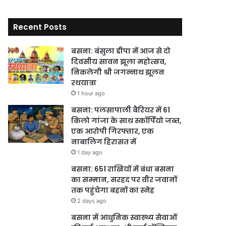
Recent Posts
बसना: बंसुला डीपा में आज से दो
दिवसीय सावन झूला महोत्सव,
निकलेगी श्री जगन्नाथ झूलन
रथयात्रा
1 hour ago
बसना: पलसापाली बैरियर में 61
किलो गांजा के साथ स्कॉर्पियो जब्त,
एक आरोपी गिरफ्तार, एक
नाबालिग हिरासत में
1 day ago
बसना: 651 राखियों में बंधा बसना
का सम्मान, सरहद पर वीर जवानों
तक पहुंचेगा बहनों का स्नेह
2 days ago
बसना में आधुनिक स्वास्थ्य सेवाओं