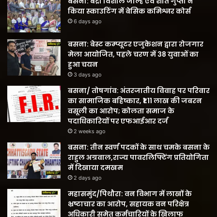
बसना: बद्री विशाल जोल्हे एवं शीत गुप्ता ने
किया स्काउटिंग में बेसिक कमिश्नर कोर्स
6 days ago
बसना: बेस्ट कम्प्यूटर एजुकेशन द्वारा रोजगार
मेला आयोजित, पहले चरण में 38 युवाओं का
हुआ चयन
3 days ago
बसना/ तोषगांव: अंतरजातीय विवाह पर परिवार
का सामाजिक बहिष्कार, ₹1.11 लाख की जबरन
वसूली का आरोप; कोलता समाज के
पदाधिकारियों पर एफआईआर दर्ज
2 weeks ago
बसना: तीन स्वर्ण पदकों के साथ चमके बसना के
राहुल अग्रवाल,राज्य पावरलिफ्टिंग प्रतियोगिता
में दिखाया दमखम
2 days ago
महासमुंद/पिथौरा: वन विभाग में लाखों के
भ्रष्टाचार का आरोप, सहायक वन परिक्षेत्र
अधिकारी समेत कर्मचारियों के खिलाफ