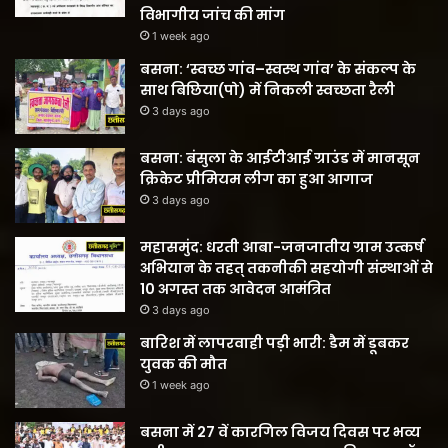
विभागीय जांच की मांग
1 week ago
बसना: ‘स्वच्छ गांव–स्वस्थ गांव’ के संकल्प के
साथ बिछिया(पो) में निकली स्वच्छता रैली
3 days ago
बसना: बंसुला के आईटीआई ग्राउंड में मानसून
क्रिकेट प्रीमियम लीग का हुआ आगाज
3 days ago
महासमुंद: धरती आबा-जनजातीय ग्राम उत्कर्ष
अभियान के तहत् तकनीकी सहयोगी संस्थाओं से
10 अगस्त तक आवेदन आमंत्रित
3 days ago
बारिश में लापरवाही पड़ी भारी: डैम में डूबकर
युवक की मौत
1 week ago
बसना में 27 वें कारगिल विजय दिवस पर भव्य