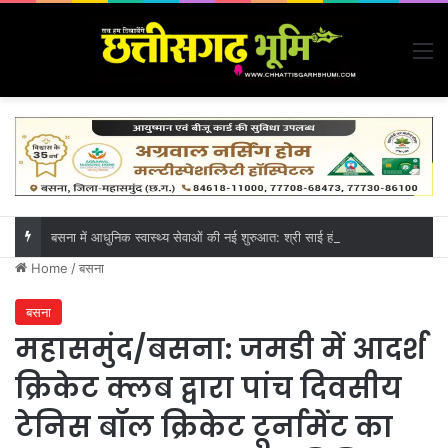
M
बसना में आधुनिक स्वास्थ्य सेवाओं की नई शुरुआत: श्री साई हॉस्पिटल में विभिन्न पदों पर भर्ती, अनुभवी चिकित्सक डॉ. अजय कुमार पटेल के नेतृत्व में मिलेगी बेहतर चिकित्सा
Home
/
बसना
बसना
महासमुंद/बसना: जमडी में आदर्श
क्रिकेट क्लब द्वारा पांच दिवसीय
टेनिस बॉल क्रिकेट टूर्नामेंट का