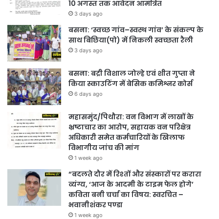
10 अगस्त तक आवेदन आमंत्रित
3 days ago
बसना: ‘स्वच्छ गांव–स्वस्थ गांव’ के संकल्प के
साथ बिछिया(पो) में निकली स्वच्छता रैली
3 days ago
बसना: बद्री विशाल जोल्हे एवं शीत गुप्ता ने
किया स्काउटिंग में बेसिक कमिश्नर कोर्स
6 days ago
महासमुंद/पिथौरा: वन विभाग में लाखों के
भ्रष्टाचार का आरोप, सहायक वन परिक्षेत्र
अधिकारी समेत कर्मचारियों के खिलाफ
विभागीय जांच की मांग
1 week ago
“बदलते दौर में रिश्तों और संस्कारों पर करारा
व्यंग्य, ‘आज के आदमी के टाइम फेल होगे’
कविता बनी चर्चा का विषय: स्वरचित –
भवानीशंकर पण्डा
1 week ago