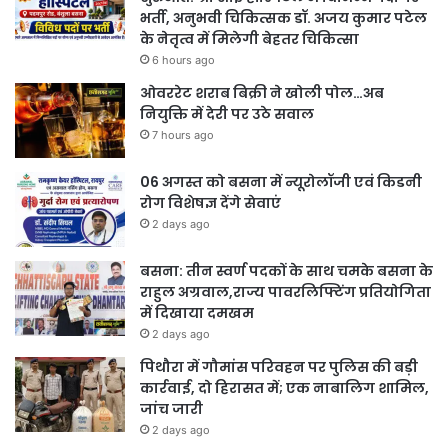
भर्ती, अनुभवी चिकित्सक डॉ. अजय कुमार पटेल
के नेतृत्व में मिलेगी बेहतर चिकित्सा
6 hours ago
ओवररेट शराब बिक्री ने खोली पोल…अब
नियुक्ति में देरी पर उठे सवाल
7 hours ago
06 अगस्त को बसना में न्यूरोलॉजी एवं किडनी
रोग विशेषज्ञ देंगे सेवाएं
2 days ago
बसना: तीन स्वर्ण पदकों के साथ चमके बसना के
राहुल अग्रवाल,राज्य पावरलिफ्टिंग प्रतियोगिता
में दिखाया दमखम
2 days ago
पिथौरा में गौमांस परिवहन पर पुलिस की बड़ी
कार्रवाई, दो हिरासत में; एक नाबालिग शामिल,
जांच जारी
2 days ago