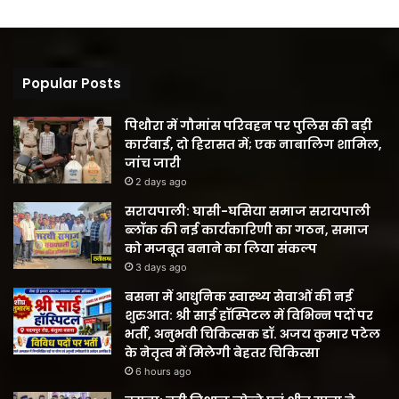
Popular Posts
पिथौरा में गौमांस परिवहन पर पुलिस की बड़ी
कार्रवाई, दो हिरासत में; एक नाबालिग शामिल,
जांच जारी
2 days ago
सरायपाली: घासी-घसिया समाज सरायपाली
ब्लॉक की नई कार्यकारिणी का गठन, समाज
को मजबूत बनाने का लिया संकल्प
3 days ago
बसना में आधुनिक स्वास्थ्य सेवाओं की नई
शुरुआत: श्री साई हॉस्पिटल में विभिन्न पदों पर
भर्ती, अनुभवी चिकित्सक डॉ. अजय कुमार पटेल
के नेतृत्व में मिलेगी बेहतर चिकित्सा
6 hours ago