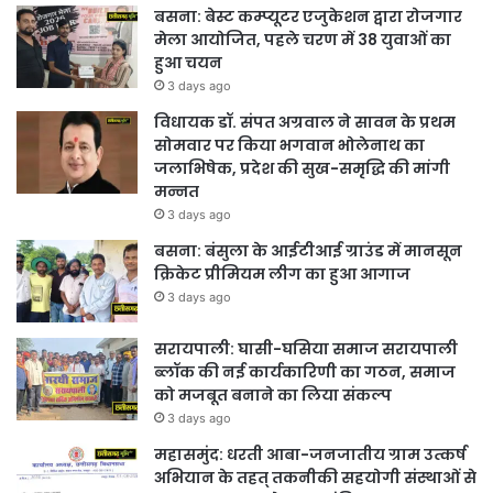
बसना: बेस्ट कम्प्यूटर एजुकेशन द्वारा रोजगार
मेला आयोजित, पहले चरण में 38 युवाओं का
हुआ चयन
3 days ago
विधायक डॉ. संपत अग्रवाल ने सावन के प्रथम
सोमवार पर किया भगवान भोलेनाथ का
जलाभिषेक, प्रदेश की सुख-समृद्धि की मांगी
मन्नत
3 days ago
बसना: बंसुला के आईटीआई ग्राउंड में मानसून
क्रिकेट प्रीमियम लीग का हुआ आगाज
3 days ago
सरायपाली: घासी-घसिया समाज सरायपाली
ब्लॉक की नई कार्यकारिणी का गठन, समाज
को मजबूत बनाने का लिया संकल्प
3 days ago
महासमुंद: धरती आबा-जनजातीय ग्राम उत्कर्ष
अभियान के तहत् तकनीकी सहयोगी संस्थाओं से