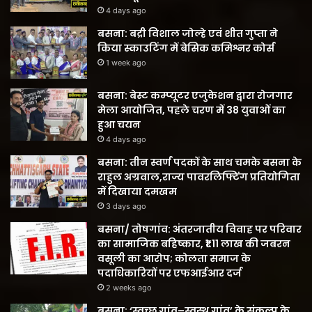
4 days ago
बसना: बद्री विशाल जोल्हे एवं शीत गुप्ता ने
किया स्काउटिंग में बेसिक कमिश्नर कोर्स
1 week ago
बसना: बेस्ट कम्प्यूटर एजुकेशन द्वारा रोजगार
मेला आयोजित, पहले चरण में 38 युवाओं का
हुआ चयन
4 days ago
बसना: तीन स्वर्ण पदकों के साथ चमके बसना के
राहुल अग्रवाल,राज्य पावरलिफ्टिंग प्रतियोगिता
में दिखाया दमखम
3 days ago
बसना/ तोषगांव: अंतरजातीय विवाह पर परिवार
का सामाजिक बहिष्कार, ₹1.11 लाख की जबरन
वसूली का आरोप; कोलता समाज के
पदाधिकारियों पर एफआईआर दर्ज
2 weeks ago
बसना: ‘स्वच्छ गांव–स्वस्थ गांव’ के संकल्प के