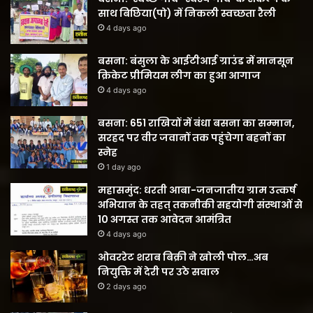
साथ बिछिया(पो) में निकली स्वच्छता रैली
4 days ago
बसना: बंसुला के आईटीआई ग्राउंड में मानसून
क्रिकेट प्रीमियम लीग का हुआ आगाज
4 days ago
बसना: 651 राखियों में बंधा बसना का सम्मान,
सरहद पर वीर जवानों तक पहुंचेगा बहनों का
स्नेह
1 day ago
महासमुंद: धरती आबा-जनजातीय ग्राम उत्कर्ष
अभियान के तहत् तकनीकी सहयोगी संस्थाओं से
10 अगस्त तक आवेदन आमंत्रित
4 days ago
ओवररेट शराब बिक्री ने खोली पोल…अब
नियुक्ति में देरी पर उठे सवाल
2 days ago