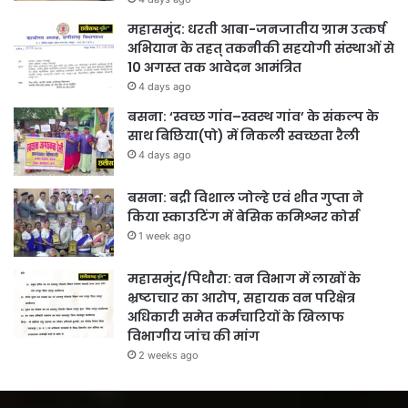
महासमुंद: धरती आबा-जनजातीय ग्राम उत्कर्ष
अभियान के तहत् तकनीकी सहयोगी संस्थाओं से
10 अगस्त तक आवेदन आमंत्रित
4 days ago
बसना: ‘स्वच्छ गांव–स्वस्थ गांव’ के संकल्प के
साथ बिछिया(पो) में निकली स्वच्छता रैली
4 days ago
बसना: बद्री विशाल जोल्हे एवं शीत गुप्ता ने
किया स्काउटिंग में बेसिक कमिश्नर कोर्स
1 week ago
महासमुंद/पिथौरा: वन विभाग में लाखों के
भ्रष्टाचार का आरोप, सहायक वन परिक्षेत्र
अधिकारी समेत कर्मचारियों के खिलाफ
विभागीय जांच की मांग
2 weeks ago