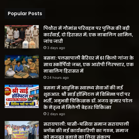
Popular Posts
पिथौरा में गौमांस परिवहन पर पुलिस की बड़ी
कार्रवाई, दो हिरासत में; एक नाबालिग शामिल,
जांच जारी
3 days ago
बसना: पलसापाली बैरियर में 61 किलो गांजा के
साथ स्कॉर्पियो जब्त, एक आरोपी गिरफ्तार, एक
नाबालिग हिरासत में
24 hours ago
बसना में आधुनिक स्वास्थ्य सेवाओं की नई
शुरुआत: श्री साई हॉस्पिटल में विभिन्न पदों पर
भर्ती, अनुभवी चिकित्सक डॉ. अजय कुमार पटेल
के नेतृत्व में मिलेगी बेहतर चिकित्सा
2 days ago
सरायपाली: घासी-घसिया समाज सरायपाली
ब्लॉक की नई कार्यकारिणी का गठन, समाज
को मजबूत बनाने का लिया संकल्प