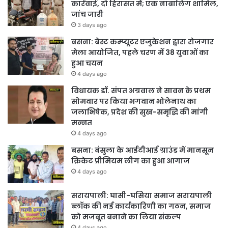
कार्रवाई, दो हिरासत में; एक नाबालिग शामिल,
जांच जारी
3 days ago
बसना: बेस्ट कम्प्यूटर एजुकेशन द्वारा रोजगार
मेला आयोजित, पहले चरण में 38 युवाओं का
हुआ चयन
4 days ago
विधायक डॉ. संपत अग्रवाल ने सावन के प्रथम
सोमवार पर किया भगवान भोलेनाथ का
जलाभिषेक, प्रदेश की सुख-समृद्धि की मांगी
मन्नत
4 days ago
बसना: बंसुला के आईटीआई ग्राउंड में मानसून
क्रिकेट प्रीमियम लीग का हुआ आगाज
4 days ago
सरायपाली: घासी-घसिया समाज सरायपाली
ब्लॉक की नई कार्यकारिणी का गठन, समाज
को मजबूत बनाने का लिया संकल्प
4 days ago