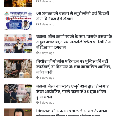
2 days ago
06 अगस्त को बसना में न्यूरोलॉजी एवं किडनी
रोग विशेषज्ञ देंगे सेवाएं
3 days ago
बसना: तीन स्वर्ण पदकों के साथ चमके बसना के
राहुल अग्रवाल,राज्य पावरलिफ्टिंग प्रतियोगिता
में दिखाया दमखम
3 days ago
पिथौरा में गौमांस परिवहन पर पुलिस की बड़ी
कार्रवाई, दो हिरासत में; एक नाबालिग शामिल,
जांच जारी
4 days ago
बसना: बेस्ट कम्प्यूटर एजुकेशन द्वारा रोजगार
मेला आयोजित, पहले चरण में 38 युवाओं का
हुआ चयन
4 days ago
विधायक डॉ. संपत अग्रवाल ने सावन के प्रथम