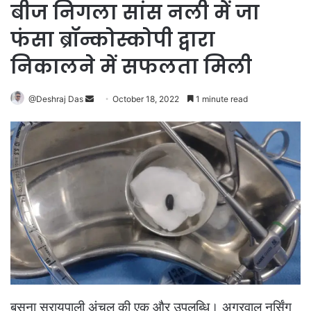
बीज निगला सांस नली में जा
फंसा ब्रॉन्कोस्कोपी द्वारा
निकालने में सफलता मिली
Send
@Deshraj Das
October 18, 2022
1 minute read
an
email
बसना सरायपाली अंचल की एक और उपलब्धि। अग्रवाल नर्सिंग