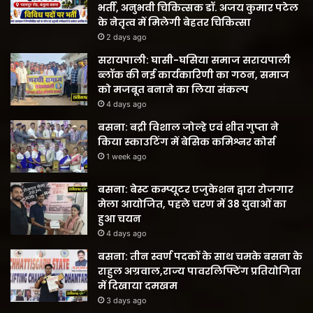
भर्ती, अनुभवी चिकित्सक डॉ. अजय कुमार पटेल
के नेतृत्व में मिलेगी बेहतर चिकित्सा
2 days ago
सरायपाली: घासी-घसिया समाज सरायपाली
ब्लॉक की नई कार्यकारिणी का गठन, समाज
को मजबूत बनाने का लिया संकल्प
4 days ago
बसना: बद्री विशाल जोल्हे एवं शीत गुप्ता ने
किया स्काउटिंग में बेसिक कमिश्नर कोर्स
1 week ago
बसना: बेस्ट कम्प्यूटर एजुकेशन द्वारा रोजगार
मेला आयोजित, पहले चरण में 38 युवाओं का
हुआ चयन
4 days ago
बसना: तीन स्वर्ण पदकों के साथ चमके बसना के
राहुल अग्रवाल,राज्य पावरलिफ्टिंग प्रतियोगिता
में दिखाया दमखम
3 days ago