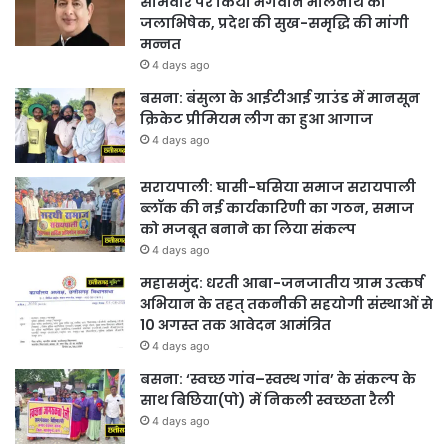
सोमवार पर किया भगवान भोलेनाथ का
जलाभिषेक, प्रदेश की सुख-समृद्धि की मांगी
मन्नत
4 days ago
बसना: बंसुला के आईटीआई ग्राउंड में मानसून
क्रिकेट प्रीमियम लीग का हुआ आगाज
4 days ago
सरायपाली: घासी-घसिया समाज सरायपाली
ब्लॉक की नई कार्यकारिणी का गठन, समाज
को मजबूत बनाने का लिया संकल्प
4 days ago
महासमुंद: धरती आबा-जनजातीय ग्राम उत्कर्ष
अभियान के तहत् तकनीकी सहयोगी संस्थाओं से
10 अगस्त तक आवेदन आमंत्रित
4 days ago
बसना: ‘स्वच्छ गांव–स्वस्थ गांव’ के संकल्प के
साथ बिछिया(पो) में निकली स्वच्छता रैली
4 days ago