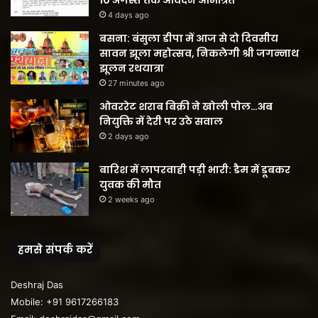
10 अगस्त तक आवेदन आमंत्रित
4 days ago
बसना: बंसुला डीपा में आज से दो दिवसीय
सावन झूला महोत्सव, निकलेगी श्री जगन्नाथ
झूलन रथयात्रा
27 minutes ago
ओवररेट शराब बिक्री ने खोली पोल…अब
नियुक्ति में देरी पर उठे सवाल
2 days ago
बारिश में लापरवाही पड़ी भारी: डैम में डूबकर
युवक की मौत
2 weeks ago
हमसे संपर्क करें
Deshraj Das
Mobile: +91 9617266183