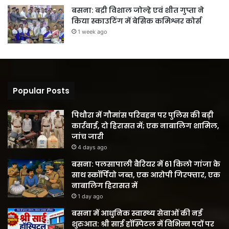
बसना: बद्री विशाल जोल्हे एवं शीत गुप्ता ने
किया स्काउटिंग में बेसिक कमिश्नर कोर्स
1 week ago
Popular Posts
पिथौरा में गौमांस परिवहन पर पुलिस की बड़ी
कार्रवाई, दो हिरासत में; एक नाबालिग शामिल,
जांच जारी
4 days ago
बसना: पलसापाली बैरियर में 61 किलो गांजा के
साथ स्कॉर्पियो जब्त, एक आरोपी गिरफ्तार, एक
नाबालिग हिरासत में
1 day ago
बसना में आधुनिक स्वास्थ्य सेवाओं की नई
शुरुआत: श्री साई हॉस्पिटल में विभिन्न पदों पर