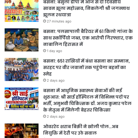
बसना: बंसुला डीपा में आज से दो दिवसीय
सावन झूला महोत्सव, निकलेगी श्री जगन्नाथ
झूलन रथयात्रा
27 minutes ago
बसना: पलसापाली बैरियर में 61 किलो गांजा के
साथ स्कॉर्पियो जब्त, एक आरोपी गिरफ्तार, एक
नाबालिग हिरासत में
1 day ago
बसना: 651 राखियों में बंधा बसना का सम्मान,
सरहद पर वीर जवानों तक पहुंचेगा बहनों का
स्नेह
2 days ago
बसना में आधुनिक स्वास्थ्य सेवाओं की नई
शुरुआत: श्री साई हॉस्पिटल में विभिन्न पदों पर
भर्ती, अनुभवी चिकित्सक डॉ. अजय कुमार पटेल
के नेतृत्व में मिलेगी बेहतर चिकित्सा
2 days ago
ओवररेट शराब बिक्री ने खोली पोल…अब
नियुक्ति में देरी पर उठे सवाल