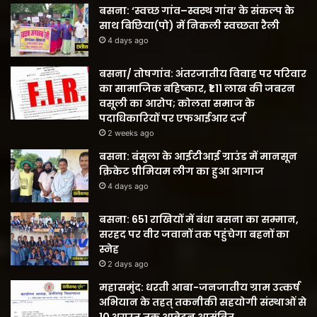
बसना: ‘स्वच्छ गांव–स्वस्थ गांव’ के संकल्प के
साथ बिछिया(पो) में निकली स्वच्छता रैली
4 days ago
बसना/ तोषगांव: अंतरजातीय विवाह पर परिवार
का सामाजिक बहिष्कार, ₹1.11 लाख की जबरन
वसूली का आरोप; कोलता समाज के
पदाधिकारियों पर एफआईआर दर्ज
2 weeks ago
बसना: बंसुला के आईटीआई ग्राउंड में मानसून
क्रिकेट प्रीमियम लीग का हुआ आगाज
4 days ago
बसना: 651 राखियों में बंधा बसना का सम्मान,
सरहद पर वीर जवानों तक पहुंचेगा बहनों का
स्नेह
2 days ago
महासमुंद: धरती आबा-जनजातीय ग्राम उत्कर्ष
अभियान के तहत् तकनीकी सहयोगी संस्थाओं से